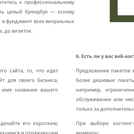
атитесь к профессиональному
ать целый брендбук — основу
 в фундамент всех визуальных
, до визиток.
6. Есть ли у вас веб-хо
го сайта, то, что идет
Предложение пакетов х
йт для своего бизнеса,
более дешевые пакет
 имя название вашего
например, ограничен
обслуживании или нек
только за дополнительн
делайте его коротким,
При выборе хостинг-
нающимся и отражающим
моменты: