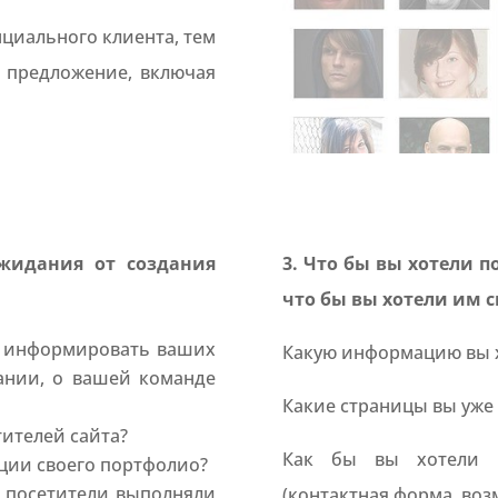
циального клиента, тем
 предложение, включая
жидания от создания
3. Что бы вы хотели п
что бы вы хотели им с
ы информировать ваших
Какую информацию вы х
ании, о вашей команде
Какие страницы вы уже 
тителей сайта?
Как бы вы хотели в
ации своего портфолио?
ы посетители выполняли
(контактная форма, воз