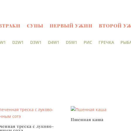
ВТРАКИ
СУПЫ
ПЕРВЫЙ УЖИН
ВТОРОЙ У
W1
D2W1
D3W1
D4W1
D5W1
РИС
ГРЕЧКА
РЫБ
Пшенная каша
ченная треска с луково-
чным сотэ